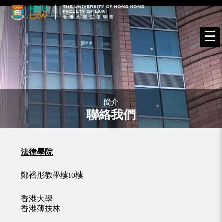
☰
簡介
聯絡我們
法律學院
鄭裕彤教學樓10樓
香港大學
香港薄扶林