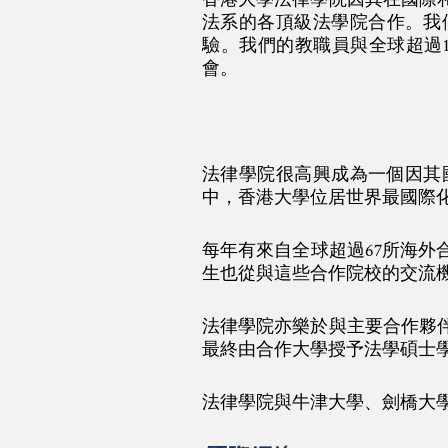
法系的各頂級法學院合作。我
驗。我們的教職員與全球超過
會。
法律學院很高興成為一個因其
中，香港大學位居世界最國際
每年有來自全球超過67所海
生也從與這些合作院校的交流
法律學院亦樂於與主要合作夥
最終由合作大學授予法學碩士
法律學院與牛津大學、劍橋大