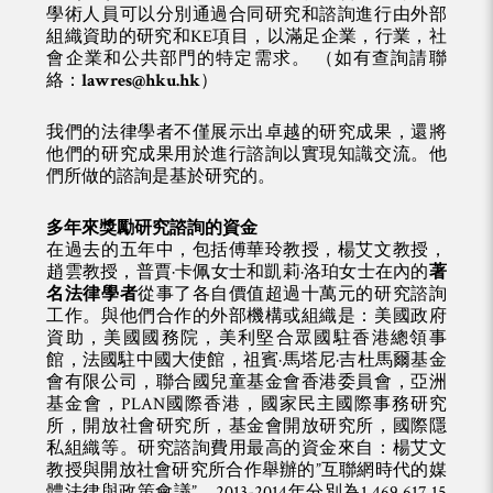
學術人員可以分別通過合同研究和諮詢進行由外部
組織資助的研究和KE項目，以滿足企業，行業，社
會企業和公共部門的特定需求。 （如有查詢請聯
絡：
lawres@hku.hk
）
我們的法律學者不僅展示出卓越的研究成果，還將
他們的研究成果用於進行諮詢以實現知識交流。他
們所做的諮詢是基於研究的。
多年來獎勵研究諮詢的資金
在過去的五年中，包括傅華玲教授，楊艾文教授，
趙雲教授，普賈·卡佩女士和凱莉·洛珀女士在內的
著
名法律學者
從事了各自價值超過十萬元的研究諮詢
工作。與他們合作的外部機構或組織是：美國政府
資助，美國國務院，美利堅合眾國駐香港總領事
館，法國駐中國大使館，祖賓·馬塔尼·吉杜馬爾基金
會有限公司，聯合國兒童基金會香港委員會，亞洲
基金會，PLAN國際香港，國家民主國際事務研究
所，開放社會研究所，基金會開放研究所，國際隱
私組織等。研究諮詢費用最高的資金來自：楊艾文
教授與開放社會研究所合作舉辦的”互聯網時代的媒
體法律與政策會議”，2013-2014年分別為1,469,617.15