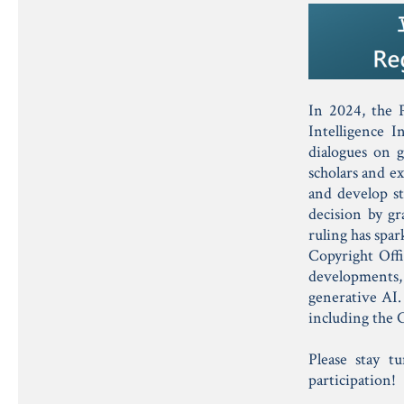
In 2024, the 
Intelligence 
dialogues on 
scholars and e
and develop st
decision by gr
ruling has spar
Copyright Offi
developments, 
generative AI.
including the 
Please stay t
participation!