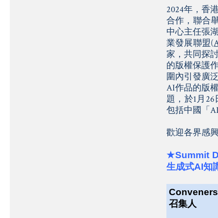
2024年，
合作，聯合舉
中心主任張
業發展聯盟(
家，共同探討
的版權保護作
圍內引發廣泛
AI作品的版
題，於1月2
包括中國「A
歡迎各界感
★
Summit Di
生成式
AI
知
Conveners
召集人