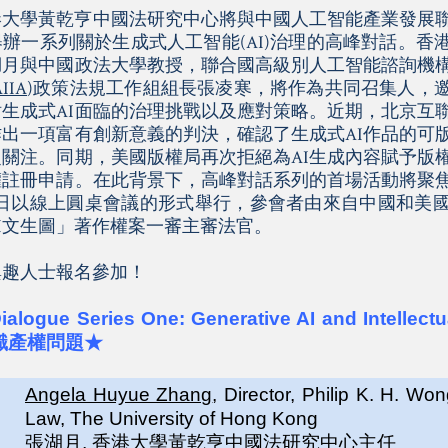
香港大學黃乾亨中國法研究中心將與中國人工智能產業發展
辦一系列關於生成式人工智能(AI)治理的高峰對話。香
湖月與中國政法大學教授，聯合國高級別人工智能諮詢機
AIIA
)政策法規工作組組長張凌寒，將作為共同召集人，
生成式AI面臨的治理挑戰以及應對策略。近期，北京互聯
出一項富有創新意義的判決，確認了生成式AI作品的可
關注。同期，美國版權局再次拒絕為AI生成內容賦予版
權註冊申請。在此背景下，高峰對話系列的首場活動將聚焦
6日以線上圓桌會議的形式舉行，參會者由來自中國和美
I文生圖」著作權案一審主審法官。
興趣人士報名參加！
alogue Series One: Generative AI and Intellect
識產權問題
★
Angela Huyue Zhang
, Director, Philip K. H. Wo
Law, The University of Hong Kong
張湖月
, 香港大學黃乾亨中國法研究中心主任