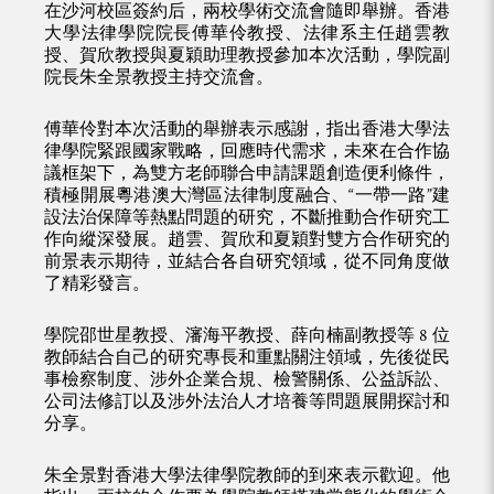
在沙河校區簽約后，兩校學術交流會隨即舉辦。香港
大學法律學院院長傅華伶教授、法律系主任趙雲教
授、賀欣教授與夏穎助理教授參加本次活動，學院副
院長朱全景教授主持交流會。
傅華伶對本次活動的舉辦表示感謝，指出香港大學法
律學院緊跟國家戰略，回應時代需求，未來在合作協
議框架下，為雙方老師聯合申請課題創造便利條件，
積極開展粵港澳大灣區法律制度融合、“一帶一路”建
設法治保障等熱點問題的研究，不斷推動合作研究工
作向縱深發展。趙雲、賀欣和夏穎對雙方合作研究的
前景表示期待，並結合各自研究領域，從不同角度做
了精彩發言。
學院邵世星教授、瀋海平教授、薛向楠副教授等 8 位
教師結合自己的研究專長和重點關注領域，先後從民
事檢察制度、涉外企業合規、檢警關係、公益訴訟、
公司法修訂以及涉外法治人才培養等問題展開探討和
分享。
朱全景對香港大學法律學院教師的到來表示歡迎。他