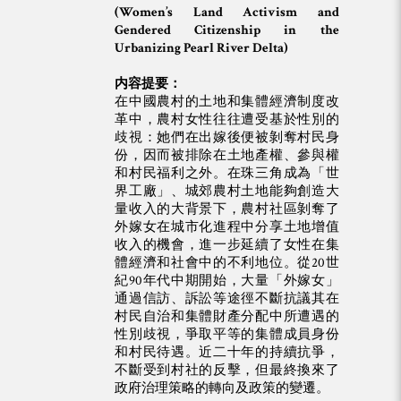
(Women’s Land Activism and
Gendered Citizenship in the
Urbanizing Pearl River Delta)
内容提要：
在中國農村的土地和集體經濟制度改
革中，農村女性往往遭受基於性別的
歧視：她們在出嫁後便被剝奪村民身
份，因而被排除在土地產權、參與權
和村民福利之外。在珠三角成為「世
界工廠」、城郊農村土地能夠創造大
量收入的大背景下，農村社區剝奪了
外嫁女在城市化進程中分享土地增值
收入的機會，進一步延續了女性在集
體經濟和社會中的不利地位。從20世
紀90年代中期開始，大量「外嫁女」
通過信訪、訴訟等途徑不斷抗議其在
村民自治和集體財產分配中所遭遇的
性別歧視，爭取平等的集體成員身份
和村民待遇。近二十年的持續抗爭，
不斷受到村社的反擊，但最終換來了
政府治理策略的轉向及政策的變遷。