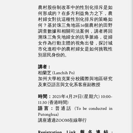
農村股份制改革中的性別化排斥是如
何形成的？在多方利益角力之下，農
村婦女對抗這種性別化排斥的策略如
何？基於珠三角地區16個農村的田野
調查數據和相關司法案例，講者將回
溯珠三角失地婦女的抗爭脈絡，從婦
女作為行動主體的視角出發，探討城
市化進程中的農村婦女是如何挑戰性
別居民身份的。
講者：
柏蘭芝 (Lanchih Po)
加州大學柏克莱分校國際與地區研究
及東亞語言與文化系客座副教授
時間：
2023年4月29日(星期六) 10:00-
11:30 (香港時間)
語言：
普通話 (To be conducted in
Putonghua)
講座通過ZOOM在線舉行
Registration Link
報名連結: