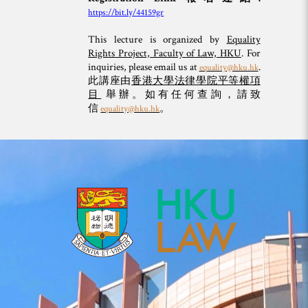
https://bit.ly/44159gr
This lecture is organized by
Equality
Rights Project, Faculty of Law, HKU
. For
inquiries, please email us at
.
equality@hku.hk
此講座由
香港大學法律學院平等權項
目
舉辦。如有任何查詢，請致
信
。
equality@hku.hk